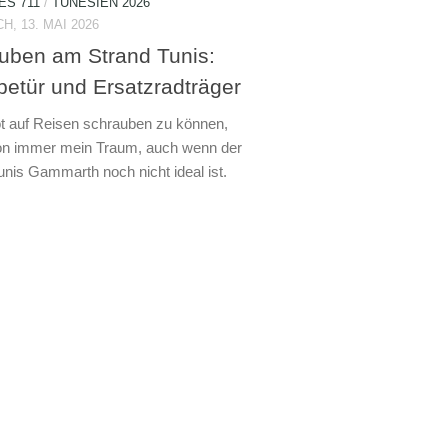
S 711
/
TUNESIEN 2026
, 13. MAI 2026
uben am Strand Tunis:
betür und Ersatzradträger
 auf Reisen schrauben zu können,
on immer mein Traum, auch wenn der
unis Gammarth noch nicht ideal ist.