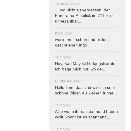
THOMAS SAGT:
.. und nicht zu vergessen: der
Panorama-Ausblick im 711er ist
unbezahlbar...
INGO SAGT:
wie immer, schön und bildent
geschrieben Ingo
TOM SAGT:
Hey, Karl May ist Bildungsliteratur.
Ich frage mich nur, wo der...
CHRISTIAN SAGT:
Hallo Tom, das sind wirklich sehr
schöne Bilder. Als kleiner Junge...
TOM SAGT:
Also wenn ihr es spannend haben
wollt, könnt ihr es spannend...
TOM SAGT: