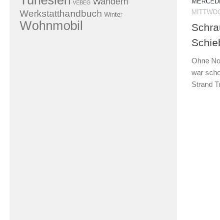
Tunesien
Wandern
MERCEDE
VEBEG
Werkstatthandbuch
MITTWOCH
Winter
Wohnmobil
Schra
Schie
Ohne Not
war sch
Strand T