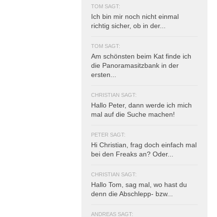
TOM SAGT:
Ich bin mir noch nicht einmal
richtig sicher, ob in der...
TOM SAGT:
Am schönsten beim Kat finde ich
die Panoramasitzbank in der
ersten...
CHRISTIAN SAGT:
Hallo Peter, dann werde ich mich
mal auf die Suche machen!
PETER SAGT:
Hi Christian, frag doch einfach mal
bei den Freaks an? Oder...
CHRISTIAN SAGT:
Hallo Tom, sag mal, wo hast du
denn die Abschlepp- bzw...
ANDREAS SAGT: