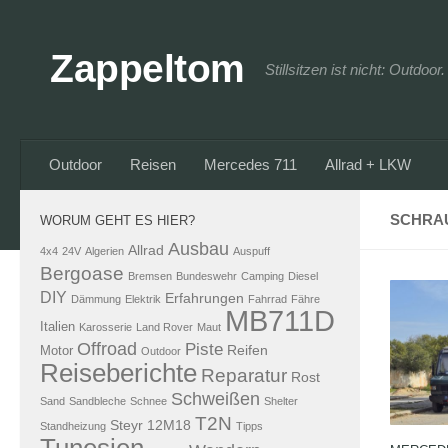
Zum Inhalt springen
Zappeltom
Stillsitzen ist nicht: Outdoo
Outdoor
Reisen
Mercedes 711
Allrad + LKW
SCHRA
WORUM GEHT ES HIER?
Ausbau
Allrad
4x4
24V
Algerien
Auspuff
Bergoase
Bremsen
Bundeswehr
Camping
Diesel
DIY
Erfahrungen
Dämmung
Elektrik
Fahrrad
Fähre
MB711D
Italien
Karosserie
Land Rover
Maut
Offroad
Piste
Reifen
Motor
Outdoor
Reiseberichte
Reparatur
Rost
Schweißen
Sand
Sandbleche
Schnee
Shelter
T2N
Steyr 12M18
Standheizung
Tipps