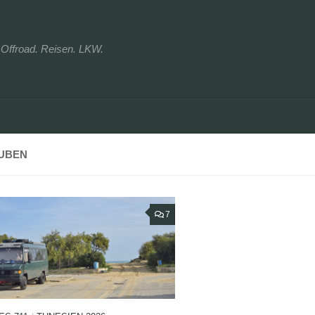
r. Offroad. Reisen. LKW.
UBEN
7