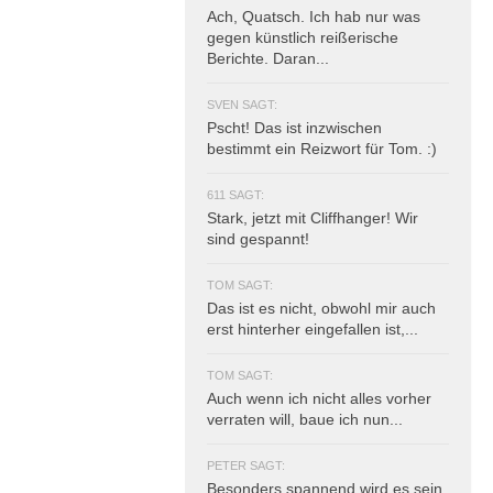
Ach, Quatsch. Ich hab nur was
gegen künstlich reißerische
Berichte. Daran...
SVEN SAGT:
Pscht! Das ist inzwischen
bestimmt ein Reizwort für Tom. :)
611 SAGT:
Stark, jetzt mit Cliffhanger! Wir
sind gespannt!
TOM SAGT:
Das ist es nicht, obwohl mir auch
erst hinterher eingefallen ist,...
TOM SAGT:
Auch wenn ich nicht alles vorher
verraten will, baue ich nun...
PETER SAGT:
Besonders spannend wird es sein