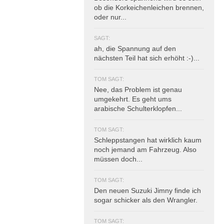
ob die Korkeichenleichen brennen,
oder nur...
SAGT:
ah, die Spannung auf den
nächsten Teil hat sich erhöht :-)...
TOM SAGT:
Nee, das Problem ist genau
umgekehrt. Es geht ums
arabische Schulterklopfen...
TOM SAGT:
Schleppstangen hat wirklich kaum
noch jemand am Fahrzeug. Also
müssen doch...
TOM SAGT:
Den neuen Suzuki Jimny finde ich
sogar schicker als den Wrangler.
TOM SAGT: