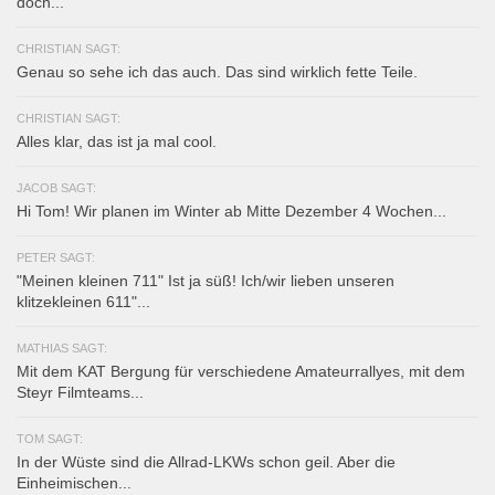
doch...
CHRISTIAN SAGT:
Genau so sehe ich das auch. Das sind wirklich fette Teile.
CHRISTIAN SAGT:
Alles klar, das ist ja mal cool.
JACOB SAGT:
Hi Tom! Wir planen im Winter ab Mitte Dezember 4 Wochen...
PETER SAGT:
"Meinen kleinen 711" Ist ja süß! Ich/wir lieben unseren
klitzekleinen 611"...
MATHIAS SAGT:
Mit dem KAT Bergung für verschiedene Amateurrallyes, mit dem
Steyr Filmteams...
TOM SAGT:
In der Wüste sind die Allrad-LKWs schon geil. Aber die
Einheimischen...