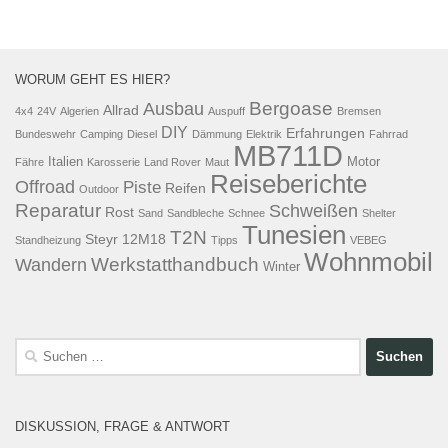
WORUM GEHT ES HIER?
Bergoase
Ausbau
Allrad
4x4
24V
Algerien
Auspuff
Bremsen
DIY
Erfahrungen
Bundeswehr
Camping
Diesel
Dämmung
Elektrik
Fahrrad
MB711D
Italien
Motor
Fähre
Karosserie
Land Rover
Maut
Reiseberichte
Offroad
Piste
Reifen
Outdoor
Reparatur
Schweißen
Rost
Sand
Sandbleche
Schnee
Shelter
Tunesien
T2N
Steyr 12M18
Standheizung
Tipps
VEBEG
Wohnmobil
Werkstatthandbuch
Wandern
Winter
Suchen
nach:
DISKUSSION, FRAGE & ANTWORT