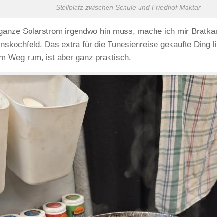
Stellplatz zwischen Schule und Friedhof Maktar
ganze Solarstrom irgendwo hin muss, mache ich mir Bratkar
onskochfeld. Das extra für die Tunesienreise gekaufte Ding l
m Weg rum, ist aber ganz praktisch.