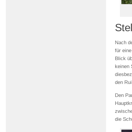
Ste
Nach d
für ein
Blick ü
keinen 
diesbez
den Rui
Den Par
Hauptkr
zwische
die Sch