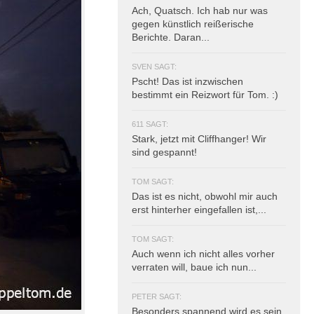
Ach, Quatsch. Ich hab nur was
gegen künstlich reißerische
Berichte. Daran...
SVEN SAGT:
Pscht! Das ist inzwischen
bestimmt ein Reizwort für Tom. :)
611 SAGT:
Stark, jetzt mit Cliffhanger! Wir
sind gespannt!
TOM SAGT:
Das ist es nicht, obwohl mir auch
erst hinterher eingefallen ist,...
TOM SAGT:
Auch wenn ich nicht alles vorher
verraten will, baue ich nun...
PETER SAGT:
Besonders spannend wird es sein