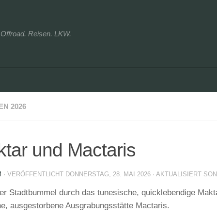
r. Offroad. Reisen. LKW.
EN 2026
tar und Mactaris
M
· VERÖFFENTLICHT
DONNERSTAG, 28. MAI 2026
· AKTUALISIERT
SON
er Stadtbummel durch das tunesische, quicklebendige Makta
e, ausgestorbene Ausgrabungsstätte Mactaris.