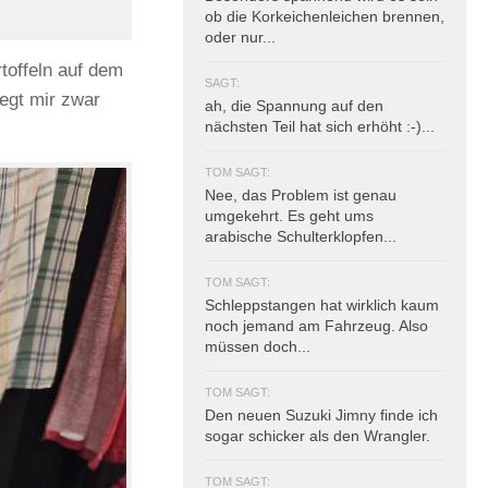
ob die Korkeichenleichen brennen,
oder nur...
toffeln auf dem
SAGT:
iegt mir zwar
ah, die Spannung auf den
nächsten Teil hat sich erhöht :-)...
TOM SAGT:
Nee, das Problem ist genau
umgekehrt. Es geht ums
arabische Schulterklopfen...
TOM SAGT:
Schleppstangen hat wirklich kaum
noch jemand am Fahrzeug. Also
müssen doch...
TOM SAGT:
Den neuen Suzuki Jimny finde ich
sogar schicker als den Wrangler.
TOM SAGT: