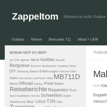
Zum Inhalt springen
Zappeltom
Stillsitzen ist nicht: Outdoo
Outdoor
Reisen
Mercedes 711
Allrad + LKW
TUNESI
WORUM GEHT ES HIER?
Ausbau
Allrad
4x4
24V
Algerien
Auspuff
Bergoase
Bremsen
Bundeswehr
Camping
Diesel
Mak
DIY
Erfahrungen
Dämmung
Elektrik
Fahrrad
Fähre
MB711D
Italien
Karosserie
Land Rover
Maut
Offroad
Piste
Reifen
Motor
Outdoor
VON
TO
Reiseberichte
Reparatur
Rost
Doppelt
Schweißen
Sand
Sandbleche
Schnee
Shelter
T2N
römisch
Steyr 12M18
Standheizung
Tipps