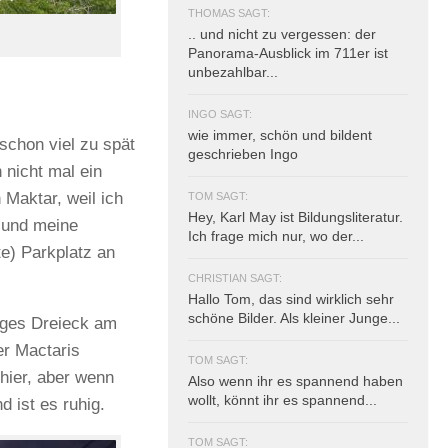
THOMAS SAGT:
.. und nicht zu vergessen: der
Panorama-Ausblick im 711er ist
unbezahlbar...
INGO SAGT:
wie immer, schön und bildent
schon viel zu spät
geschrieben Ingo
 nicht mal ein
 Maktar, weil ich
TOM SAGT:
Hey, Karl May ist Bildungsliteratur.
t und meine
Ich frage mich nur, wo der...
e) Parkplatz an
CHRISTIAN SAGT:
Hallo Tom, das sind wirklich sehr
schöne Bilder. Als kleiner Junge...
räges Dreieck am
er Mactaris
TOM SAGT:
hier, aber wenn
Also wenn ihr es spannend haben
wollt, könnt ihr es spannend...
 ist es ruhig.
TOM SAGT: