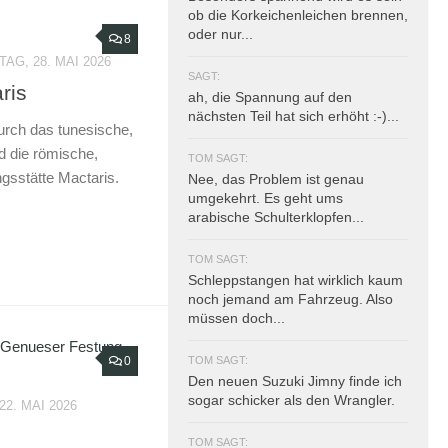
ob die Korkeichenleichen brennen,
oder nur...
8
AG, 28. MAI 2026
SAGT:
ris
ah, die Spannung auf den
nächsten Teil hat sich erhöht :-)...
rch das tunesische,
d die römische,
TOM SAGT:
gsstätte Mactaris.
Nee, das Problem ist genau
umgekehrt. Es geht ums
arabische Schulterklopfen...
TOM SAGT:
Schleppstangen hat wirklich kaum
noch jemand am Fahrzeug. Also
müssen doch...
0
TOM SAGT:
Den neuen Suzuki Jimny finde ich
sogar schicker als den Wrangler.
22. MAI 2026
TOM SAGT: