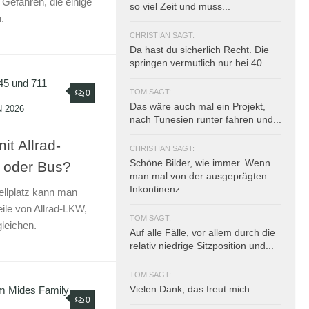
Gefahren, die einige
so viel Zeit und muss...
.
CHRISTIAN SAGT:
Da hast du sicherlich Recht. Die
springen vermutlich nur bei 40...
TOM SAGT:
0
Das wäre auch mal ein Projekt,
 2026
nach Tunesien runter fahren und...
it Allrad-
CHRISTIAN SAGT:
Schöne Bilder, wie immer. Wenn
 oder Bus?
man mal von der ausgeprägten
Inkontinenz...
ellplatz kann man
ile von Allrad-LKW,
TOM SAGT:
leichen.
Auf alle Fälle, vor allem durch die
relativ niedrige Sitzposition und...
TOM SAGT:
Vielen Dank, das freut mich.
0