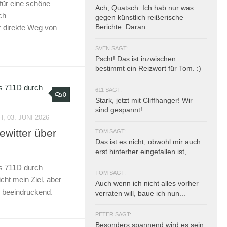
für eine schöne
Ach, Quatsch. Ich hab nur was
ch
gegen künstlich reißerische
Berichte. Daran...
er direkte Weg von
SVEN SAGT:
Pscht! Das ist inzwischen
bestimmt ein Reizwort für Tom. :)
611 SAGT:
0
Stark, jetzt mit Cliffhanger! Wir
sind gespannt!
 03. JUNI 2026
ewitter über
TOM SAGT:
Das ist es nicht, obwohl mir auch
erst hinterher eingefallen ist,...
s 711D durch
TOM SAGT:
icht mein Ziel, aber
Auch wenn ich nicht alles vorher
n beeindruckend.
verraten will, baue ich nun...
PETER SAGT:
Besonders spannend wird es sein