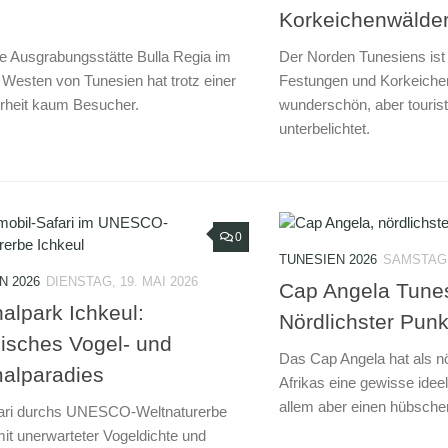
Korkeichenwälde
ke Ausgrabungsstätte Bulla Regia im
Der Norden Tunesiens ist
n Westen von Tunesien hat trotz einer
Festungen und Korkeiche
rheit kaum Besucher.
wunderschön, aber touristi
unterbelichtet.
0
TUNESIEN 2026
SAMSTAG, 
N 2026
DIENSTAG, 19. MAI 2026
Cap Angela Tunes
alpark Ichkeul:
Nördlichster Punk
isches Vogel- und
Das Cap Angela hat als nö
alparadies
Afrikas eine gewisse idee
allem aber einen hübsche
fari durchs UNESCO-Weltnaturerbe
mit unerwarteter Vogeldichte und