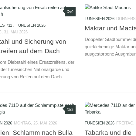
0
TUNESIEN 2026
DONNERST
S 711
/
TUNESIEN 2026
Maktar und Macta
 31. MAI 2026
Doppelter Stadtbummel du
tahl und Sicherung von
quicklebendige Maktar un
zreifen auf dem Dach
ausgestorbene Ausgrabun
vom Diebstahl eines Ersatzreifens, der
z der tunesischen Nationalgarde und
erung von Reifen auf dem Dach.
2
N 2026
MONTAG, 25. MAI 2026
TUNESIEN 2026
FREITAG, 
ien: Schlamm nach Bulla
Tabarka und die