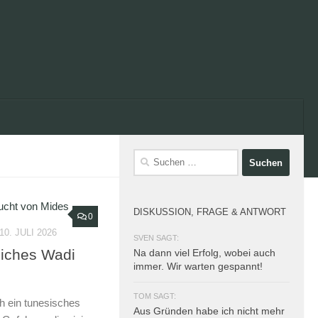
Suchen
nach:
DISKUSSION, FRAGE & ANTWORT
0
10. JULI 2026
SVEN SAGT:
liches Wadi
Na dann viel Erfolg, wobei auch
immer. Wir warten gespannt!
TOM SAGT:
h ein tunesisches
Aus Gründen habe ich nicht mehr