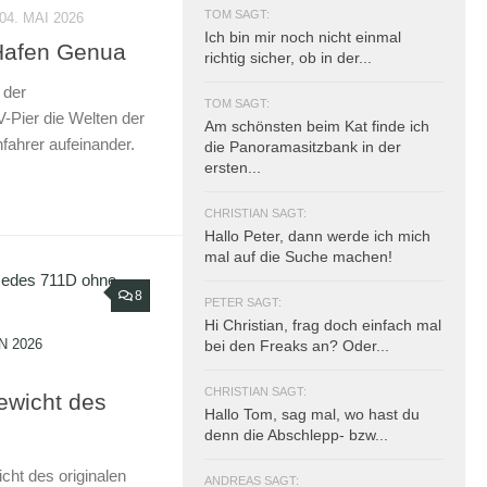
TOM SAGT:
4. MAI 2026
Ich bin mir noch nicht einmal
 Hafen Genua
richtig sicher, ob in der...
 der
TOM SAGT:
Pier die Welten der
Am schönsten beim Kat finde ich
fahrer aufeinander.
die Panoramasitzbank in der
ersten...
CHRISTIAN SAGT:
Hallo Peter, dann werde ich mich
mal auf die Suche machen!
8
PETER SAGT:
Hi Christian, frag doch einfach mal
N 2026
bei den Freaks an? Oder...
CHRISTIAN SAGT:
ewicht des
Hallo Tom, sag mal, wo hast du
denn die Abschlepp- bzw...
cht des originalen
ANDREAS SAGT: