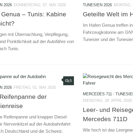
N 2026
DONNERSTAG, 07. MAI 2026
TUNESIEN 2026
MONTAG, 0
 Genua – Tunis: Kabine
Geteilte Welt im
nicht?
Im Hafen Genua treffen in
Fahrzeugkolonne am GNV-
gen mit Übernachtung, Verpflegung,
Tunesier und der Tunesien
und Pünktlichkeit auf der Autofähre von
ch Tunis.
5
N 2026
FREITAG, 01. MAI 2026
MERCEDES 711
/
TUNESIE
 Reifenpanne der
DIENSTAG, 28. APRIL 2026
ienreise
Leer- und Reiseg
te Reifenpanne und knapper Diesel
Mercedes 711D
ür Nervenkitzel auf der Autobahnfahrt
Wie hoch ist das Leergewi
ch Deutschland und die Schweiz.