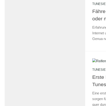
TUNESIE
Fähre
oder 
Erfahrun
Internet 
Genua na
TUNESIE
Erste
Tunes
Eine ers
sorgen f
quer dur