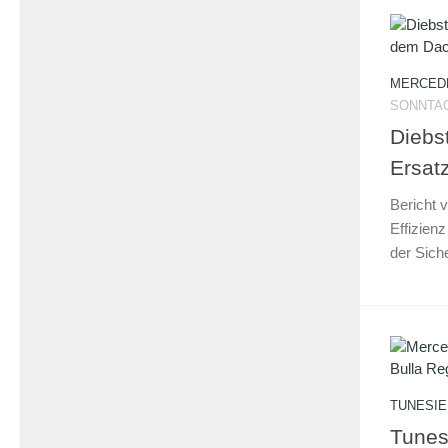
MERCEDE
SONNTAG,
Diebs
Ersat
Bericht 
Effizien
der Sich
TUNESIE
Tunes