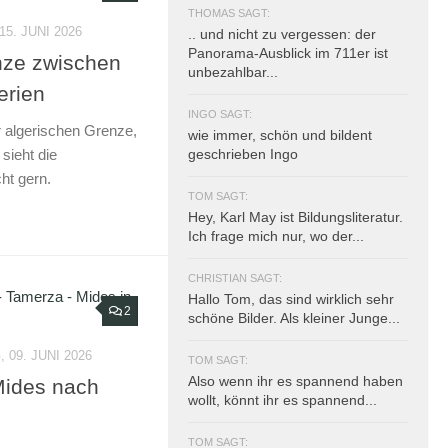
THOMAS SAGT:
5. JUNI 2026
.. und nicht zu vergessen: der
Panorama-Ausblick im 711er ist
nze zwischen
unbezahlbar...
erien
INGO SAGT:
er algerischen Grenze,
wie immer, schön und bildent
sieht die
geschrieben Ingo
ht gern.
TOM SAGT:
Hey, Karl May ist Bildungsliteratur.
Ich frage mich nur, wo der...
CHRISTIAN SAGT:
Hallo Tom, das sind wirklich sehr
2
schöne Bilder. Als kleiner Junge...
 09. JUNI 2026
TOM SAGT:
Also wenn ihr es spannend haben
ides nach
wollt, könnt ihr es spannend...
TOM SAGT: