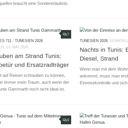
uellen braucht eine Sondererlaubnis.
7
S 711
/
TUNESIEN 2026
TUNESIEN 2026
SONNTAG, 
, 13. MAI 2026
Nachts in Tunis: 
uben am Strand Tunis:
Diesel, Strand
betür und Ersatzradträger
Wenn man mit dem Wohnmo
 auf Reisen schrauben zu können,
ankommt, muss man erstm
on immer mein Traum, auch wenn der
Einreisekontrolle und sich
unis Gammarth noch nicht ideal ist.
0