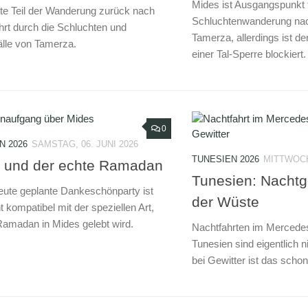
Mides ist Ausgangspunkt 
te Teil der Wanderung zurück nach
Schluchtenwanderung na
hrt durch die Schluchten und
Tamerza, allerdings ist d
lle von Tamerza.
einer Tal-Sperre blockiert.
0
N 2026
SAMSTAG, 06. JUNI 2026
TUNESIEN 2026
MITTWOCH,
 und der echte Ramadan
Tunesien: Nachtg
heute geplante Dankeschönparty ist
der Wüste
t kompatibel mit der speziellen Art,
Ramadan in Mides gelebt wird.
Nachtfahrten im Mercede
Tunesien sind eigentlich n
bei Gewitter ist das scho