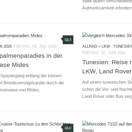
Wadi lauern verschiedene 
Aufmerksamkeit erfordern
3
N 2026
FREITAG, 03. JULI 2026
ALLRAD + LKW
/
TUNESIEN
FREITAG, 26. JUNI 2026
lpalmenparadies in der
Tunesien: Reise m
ase Mides
LKW, Land Rover
Spaziergang entlang der kleinen
Auf einem tunesischen St
d Bewässerungskanäle durch die
schön die Vor- und Nachte
lmenoase von Mides.
Land Rover oder Bus verg
0