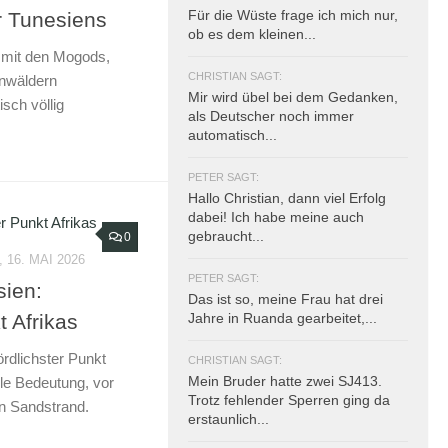
Für die Wüste frage ich mich nur,
r Tunesiens
ob es dem kleinen...
 mit den Mogods,
CHRISTIAN SAGT:
nwäldern
Mir wird übel bei dem Gedanken,
sch völlig
als Deutscher noch immer
automatisch...
PETER SAGT:
Hallo Christian, dann viel Erfolg
dabei! Ich habe meine auch
gebraucht...
0
16. MAI 2026
PETER SAGT:
ien:
Das ist so, meine Frau hat drei
t Afrikas
Jahre in Ruanda gearbeitet,...
rdlichster Punkt
CHRISTIAN SAGT:
Mein Bruder hatte zwei SJ413.
lle Bedeutung, vor
Trotz fehlender Sperren ging da
n Sandstrand.
erstaunlich...