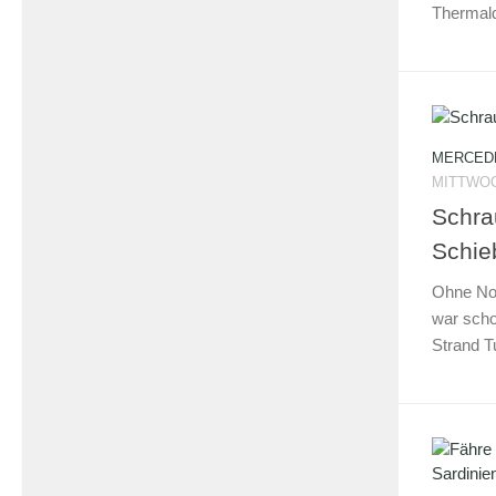
Thermalq
MERCEDE
MITTWOCH
Schra
Schie
Ohne Not
war sch
Strand T