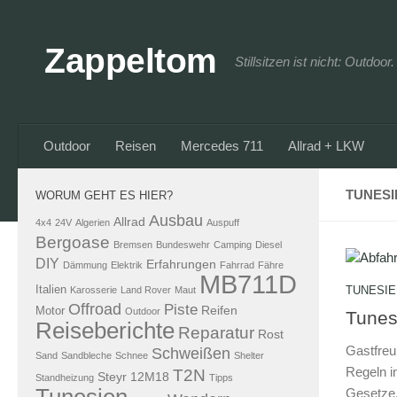
Zum Inhalt springen
Zappeltom
Stillsitzen ist nicht: Outdoo
Outdoor
Reisen
Mercedes 711
Allrad + LKW
TUNESI
WORUM GEHT ES HIER?
Ausbau
Allrad
4x4
24V
Algerien
Auspuff
Bergoase
Bremsen
Bundeswehr
Camping
Diesel
DIY
Erfahrungen
Dämmung
Elektrik
Fahrrad
Fähre
MB711D
Italien
TUNESIE
Karosserie
Land Rover
Maut
Offroad
Piste
Reifen
Motor
Outdoor
Tunes
Reiseberichte
Reparatur
Rost
Gastfreu
Schweißen
Sand
Sandbleche
Schnee
Shelter
Regeln i
T2N
Steyr 12M18
Standheizung
Tipps
Gesetze