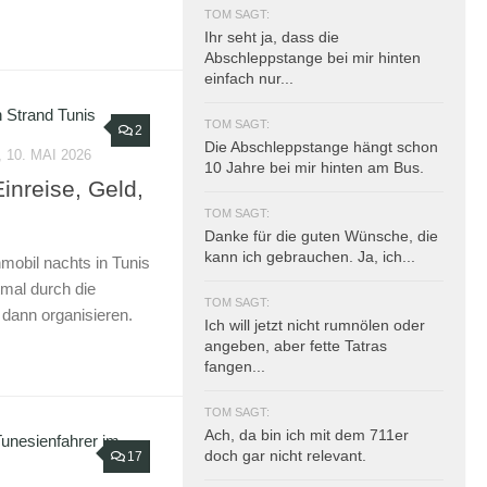
TOM SAGT:
Ihr seht ja, dass die
Abschleppstange bei mir hinten
einfach nur...
TOM SAGT:
2
Die Abschleppstange hängt schon
10. MAI 2026
10 Jahre bei mir hinten am Bus.
Einreise, Geld,
TOM SAGT:
Danke für die guten Wünsche, die
kann ich gebrauchen. Ja, ich...
bil nachts in Tunis
al durch die
TOM SAGT:
 dann organisieren.
Ich will jetzt nicht rumnölen oder
angeben, aber fette Tatras
fangen...
TOM SAGT:
Ach, da bin ich mit dem 711er
doch gar nicht relevant.
17