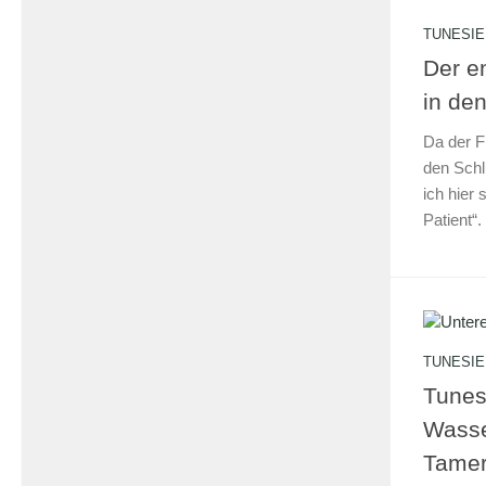
TUNESIE
Der e
in de
Da der F
den Schl
ich hier
Patient“.
TUNESIE
Tunes
Wasse
Tame