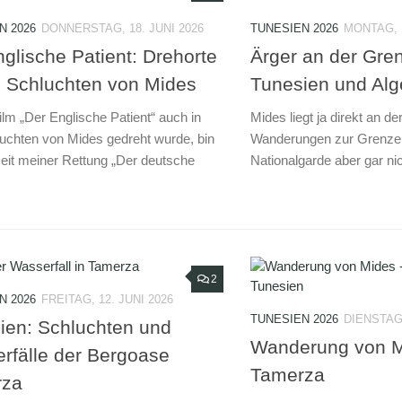
N 2026
DONNERSTAG, 18. JUNI 2026
TUNESIEN 2026
MONTAG, 1
nglische Patient: Drehorte
Ärger an der Gre
n Schluchten von Mides
Tunesien und Alg
ilm „Der Englische Patient“ auch in
Mides liegt ja direkt an d
uchten von Mides gedreht wurde, bin
Wanderungen zur Grenze 
 seit meiner Rettung „Der deutsche
Nationalgarde aber gar nic
2
N 2026
FREITAG, 12. JUNI 2026
TUNESIEN 2026
DIENSTAG,
ien: Schluchten und
Wanderung von M
rfälle der Bergoase
Tamerza
rza