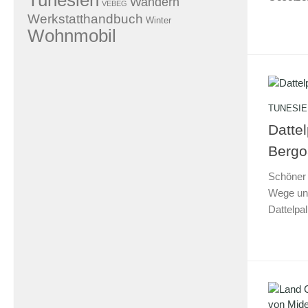
Tunesien
Wandern
VEBEG
Werkstatthandbuch
Winter
Wohnmobil
TUNESIE
Datte
Bergo
Schöner 
Wege un
Dattelpa