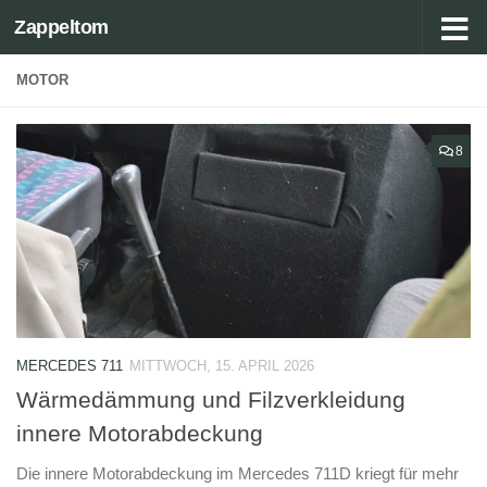
Zappeltom
Zum Inhalt springen
MOTOR
8
MERCEDES 711
MITTWOCH, 15. APRIL 2026
Wärmedämmung und Filzverkleidung
innere Motorabdeckung
Die innere Motorabdeckung im Mercedes 711D kriegt für mehr