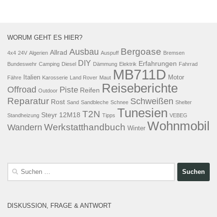
WORUM GEHT ES HIER?
Bergoase
Ausbau
Allrad
4x4
24V
Algerien
Auspuff
Bremsen
DIY
Erfahrungen
Bundeswehr
Camping
Diesel
Dämmung
Elektrik
Fahrrad
MB711D
Italien
Motor
Fähre
Karosserie
Land Rover
Maut
Reiseberichte
Offroad
Piste
Reifen
Outdoor
Reparatur
Schweißen
Rost
Sand
Sandbleche
Schnee
Shelter
Tunesien
T2N
Steyr 12M18
Standheizung
Tipps
VEBEG
Wohnmobil
Werkstatthandbuch
Wandern
Winter
Suchen
nach:
DISKUSSION, FRAGE & ANTWORT