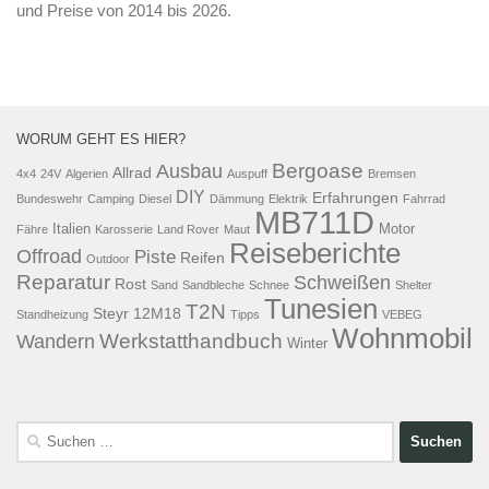
und Preise von 2014 bis 2026.
WORUM GEHT ES HIER?
Bergoase
Ausbau
Allrad
4x4
24V
Algerien
Auspuff
Bremsen
DIY
Erfahrungen
Bundeswehr
Camping
Diesel
Dämmung
Elektrik
Fahrrad
MB711D
Italien
Motor
Fähre
Karosserie
Land Rover
Maut
Reiseberichte
Offroad
Piste
Reifen
Outdoor
Reparatur
Schweißen
Rost
Sand
Sandbleche
Schnee
Shelter
Tunesien
T2N
Steyr 12M18
Standheizung
Tipps
VEBEG
Wohnmobil
Werkstatthandbuch
Wandern
Winter
Suchen
nach: