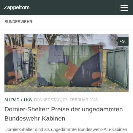
Zappeltom
Zum Inhalt springen
BUNDESWEHR
0
ALLRAD + LKW
DONNERSTAG, 05. FEBRUAR 2026
Dornier-Shelter: Preise der ungedämmten
Bundeswehr-Kabinen
Dornier-Shelter sind als ungedämmte Bundeswehr-Alu-Kabinen