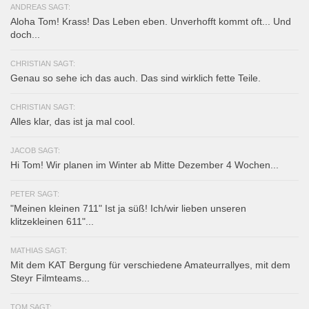
ANDREAS SAGT:
Aloha Tom! Krass! Das Leben eben. Unverhofft kommt oft... Und
doch...
CHRISTIAN SAGT:
Genau so sehe ich das auch. Das sind wirklich fette Teile.
CHRISTIAN SAGT:
Alles klar, das ist ja mal cool.
JACOB SAGT:
Hi Tom! Wir planen im Winter ab Mitte Dezember 4 Wochen...
PETER SAGT:
"Meinen kleinen 711" Ist ja süß! Ich/wir lieben unseren
klitzekleinen 611"...
MATHIAS SAGT:
Mit dem KAT Bergung für verschiedene Amateurrallyes, mit dem
Steyr Filmteams...
TOM SAGT: