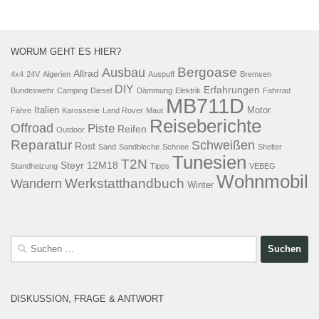
WORUM GEHT ES HIER?
Bergoase
Ausbau
Allrad
4x4
24V
Algerien
Auspuff
Bremsen
DIY
Erfahrungen
Bundeswehr
Camping
Diesel
Dämmung
Elektrik
Fahrrad
MB711D
Italien
Motor
Fähre
Karosserie
Land Rover
Maut
Reiseberichte
Offroad
Piste
Reifen
Outdoor
Reparatur
Schweißen
Rost
Sand
Sandbleche
Schnee
Shelter
Tunesien
T2N
Steyr 12M18
Standheizung
Tipps
VEBEG
Wohnmobil
Werkstatthandbuch
Wandern
Winter
Suchen
nach:
DISKUSSION, FRAGE & ANTWORT