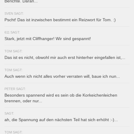
Berichte. Daran...
SVEN SAGT:
Pscht! Das ist inzwischen bestimmt ein Reizwort für Tom. :)
611 SAGT:
Stark, jetzt mit Cliffhanger! Wir sind gespannt!
TOM SAGT:
Das ist es nicht, obwohl mir auch erst hinterher eingefallen ist,...
TOM SAGT:
Auch wenn ich nicht alles vorher verraten will, baue ich nun...
PETER SAGT:
Besonders spannend wird es sein ob die Korkeichenleichen
brennen, oder nur...
SAGT:
ah, die Spannung auf den nächsten Teil hat sich erhöht :-)...
TOM SAGT: