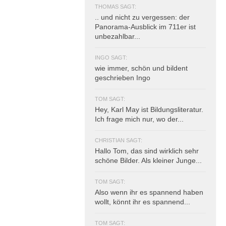
THOMAS SAGT:
.. und nicht zu vergessen: der
Panorama-Ausblick im 711er ist
unbezahlbar...
INGO SAGT:
wie immer, schön und bildent
geschrieben Ingo
TOM SAGT:
Hey, Karl May ist Bildungsliteratur.
Ich frage mich nur, wo der...
CHRISTIAN SAGT:
Hallo Tom, das sind wirklich sehr
schöne Bilder. Als kleiner Junge...
TOM SAGT:
Also wenn ihr es spannend haben
wollt, könnt ihr es spannend...
TOM SAGT: