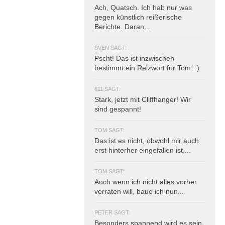
Ach, Quatsch. Ich hab nur was
gegen künstlich reißerische
Berichte. Daran...
SVEN SAGT:
Pscht! Das ist inzwischen
bestimmt ein Reizwort für Tom. :)
611 SAGT:
Stark, jetzt mit Cliffhanger! Wir
sind gespannt!
TOM SAGT:
Das ist es nicht, obwohl mir auch
erst hinterher eingefallen ist,...
TOM SAGT:
Auch wenn ich nicht alles vorher
verraten will, baue ich nun...
PETER SAGT:
Besonders spannend wird es sein