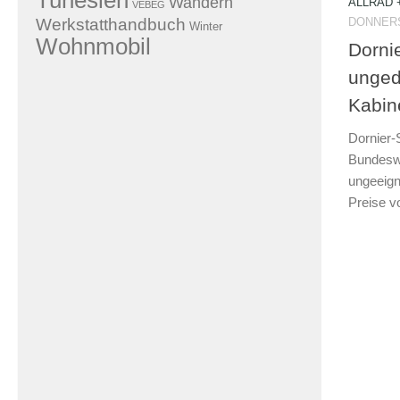
Tunesien
Wandern
ALLRAD 
VEBEG
Werkstatthandbuch
DONNERS
Winter
Wohnmobil
Dornie
unge
Kabin
Dornier-
Bundesw
ungeeign
Preise v