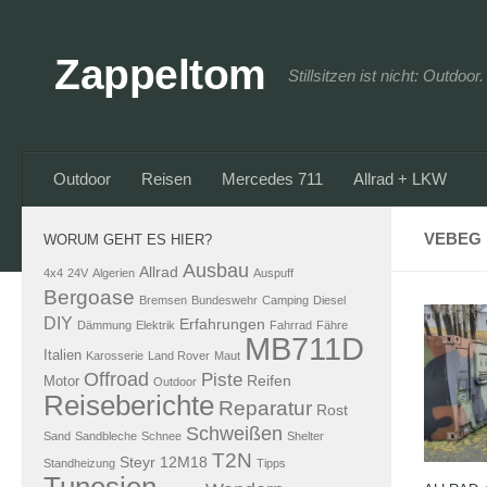
Zum Inhalt springen
Zappeltom
Stillsitzen ist nicht: Outdoo
Outdoor
Reisen
Mercedes 711
Allrad + LKW
VEBEG
WORUM GEHT ES HIER?
Ausbau
Allrad
4x4
24V
Algerien
Auspuff
Bergoase
Bremsen
Bundeswehr
Camping
Diesel
DIY
Erfahrungen
Dämmung
Elektrik
Fahrrad
Fähre
MB711D
Italien
Karosserie
Land Rover
Maut
Offroad
Piste
Reifen
Motor
Outdoor
Reiseberichte
Reparatur
Rost
Schweißen
Sand
Sandbleche
Schnee
Shelter
T2N
Steyr 12M18
Standheizung
Tipps