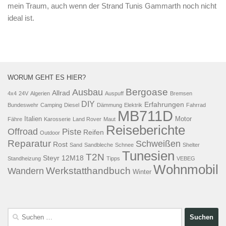
mein Traum, auch wenn der Strand Tunis Gammarth noch nicht
ideal ist.
WORUM GEHT ES HIER?
Bergoase
Ausbau
Allrad
4x4
24V
Algerien
Auspuff
Bremsen
DIY
Erfahrungen
Bundeswehr
Camping
Diesel
Dämmung
Elektrik
Fahrrad
MB711D
Italien
Motor
Fähre
Karosserie
Land Rover
Maut
Reiseberichte
Offroad
Piste
Reifen
Outdoor
Reparatur
Schweißen
Rost
Sand
Sandbleche
Schnee
Shelter
Tunesien
T2N
Steyr 12M18
Standheizung
Tipps
VEBEG
Wohnmobil
Werkstatthandbuch
Wandern
Winter
Suchen
nach: