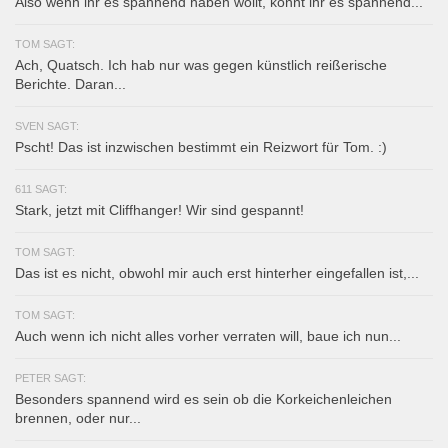
Also wenn ihr es spannend haben wollt, könnt ihr es spannend...
TOM SAGT:
Ach, Quatsch. Ich hab nur was gegen künstlich reißerische
Berichte. Daran...
SVEN SAGT:
Pscht! Das ist inzwischen bestimmt ein Reizwort für Tom. :)
611 SAGT:
Stark, jetzt mit Cliffhanger! Wir sind gespannt!
TOM SAGT:
Das ist es nicht, obwohl mir auch erst hinterher eingefallen ist,...
TOM SAGT:
Auch wenn ich nicht alles vorher verraten will, baue ich nun...
PETER SAGT:
Besonders spannend wird es sein ob die Korkeichenleichen
brennen, oder nur...