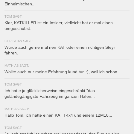
Einheimischen...
TOM SAGT:
Klar, KATKILLER ist ein Insider, vielleicht hat er mal einen
umgeschubst.
CHRISTIAN SAGT:
Würde auch gerne mal nen KAT oder einen richtigen Steyr
fahren.
MATHIAS SAGT:
Wollte auch nur meine Erfahrung kund tun :), weil ich schon...
TOM SAGT:
Ich hatte ja glücklicherweise eingeschränkt "das
geländegängigste Fahrzeug im ganzen Hafen...
MATHIAS SAGT:
Hallo Tom, ich hatte einen KAT I 4x4 und einem 12M18...
TOM SAGT:
Ja, hab tatsächlich schon mal nachgedacht, den Bus an eine