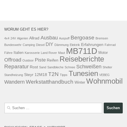
WORUM GEHT ES HIER?
Bergoase
Ausbau
Allrad
4x4
24V
Algerien
Auspuff
Bremsen
DIY
Erfahrungen
Bundeswehr
Camping
Diesel
Dämmung
Elektrik
Fahrrad
MB711D
Italien
Motor
Fähre
Karosserie
Land Rover
Maut
Reiseberichte
Offroad
Piste
Reifen
Outdoor
Reparatur
Schweißen
Rost
Sand
Sandbleche
Schnee
Shelter
Tunesien
T2N
Steyr 12M18
Standheizung
Tipps
VEBEG
Wohnmobil
Werkstatthandbuch
Wandern
Winter
Suchen
nach: