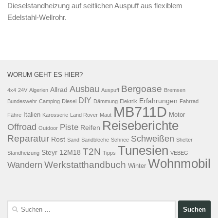
Dieselstandheizung auf seitlichen Auspuff aus flexiblem
Edelstahl-Wellrohr.
WORUM GEHT ES HIER?
Bergoase
Ausbau
Allrad
4x4
24V
Algerien
Auspuff
Bremsen
DIY
Erfahrungen
Bundeswehr
Camping
Diesel
Dämmung
Elektrik
Fahrrad
MB711D
Italien
Motor
Fähre
Karosserie
Land Rover
Maut
Reiseberichte
Offroad
Piste
Reifen
Outdoor
Reparatur
Schweißen
Rost
Sand
Sandbleche
Schnee
Shelter
Tunesien
T2N
Steyr 12M18
Standheizung
Tipps
VEBEG
Wohnmobil
Werkstatthandbuch
Wandern
Winter
Suchen
nach: