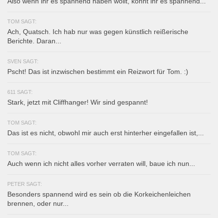
Also wenn ihr es spannend haben wollt, könnt ihr es spannend...
TOM SAGT:
Ach, Quatsch. Ich hab nur was gegen künstlich reißerische
Berichte. Daran...
SVEN SAGT:
Pscht! Das ist inzwischen bestimmt ein Reizwort für Tom. :)
611 SAGT:
Stark, jetzt mit Cliffhanger! Wir sind gespannt!
TOM SAGT:
Das ist es nicht, obwohl mir auch erst hinterher eingefallen ist,...
TOM SAGT:
Auch wenn ich nicht alles vorher verraten will, baue ich nun...
PETER SAGT:
Besonders spannend wird es sein ob die Korkeichenleichen
brennen, oder nur...