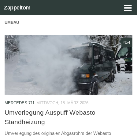
Zappeltom
Zum Inhalt springen
UMBAU
4
MERCEDES 711
MITTWOCH, 18. MÄRZ 2026
Umverlegung Auspuff Webasto
Standheizung
Umverlegung des originalen Abgasrohrs der Webasto