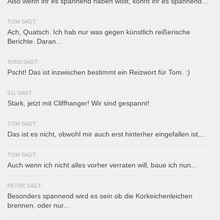
Also wenn ihr es spannend haben wollt, könnt ihr es spannend...
TOM SAGT:
Ach, Quatsch. Ich hab nur was gegen künstlich reißerische
Berichte. Daran...
SVEN SAGT:
Pscht! Das ist inzwischen bestimmt ein Reizwort für Tom. :)
611 SAGT:
Stark, jetzt mit Cliffhanger! Wir sind gespannt!
TOM SAGT:
Das ist es nicht, obwohl mir auch erst hinterher eingefallen ist,...
TOM SAGT:
Auch wenn ich nicht alles vorher verraten will, baue ich nun...
PETER SAGT:
Besonders spannend wird es sein ob die Korkeichenleichen
brennen, oder nur...