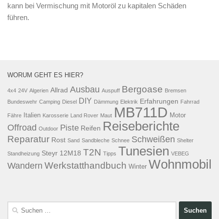
kann bei Vermischung mit Motoröl zu kapitalen Schäden
führen.
WORUM GEHT ES HIER?
Bergoase
Ausbau
Allrad
4x4
24V
Algerien
Auspuff
Bremsen
DIY
Erfahrungen
Bundeswehr
Camping
Diesel
Dämmung
Elektrik
Fahrrad
MB711D
Italien
Motor
Fähre
Karosserie
Land Rover
Maut
Reiseberichte
Offroad
Piste
Reifen
Outdoor
Reparatur
Schweißen
Rost
Sand
Sandbleche
Schnee
Shelter
Tunesien
T2N
Steyr 12M18
Standheizung
Tipps
VEBEG
Wohnmobil
Werkstatthandbuch
Wandern
Winter
Suchen
nach: