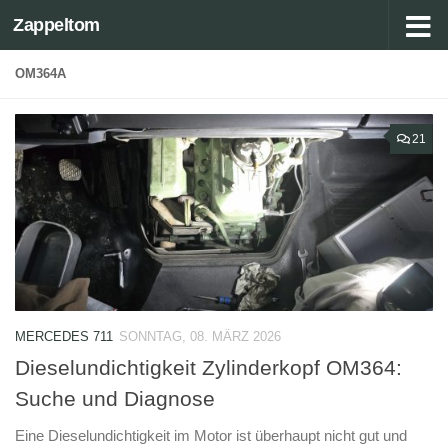
Zappeltom
Zum Inhalt springen
OM364A
21
MERCEDES 711
SONNTAG, 08. MÄRZ 2026
Dieselundichtigkeit Zylinderkopf OM364:
Suche und Diagnose
Eine Dieselundichtigkeit im Motor ist überhaupt nicht gut und