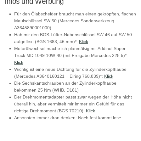
Infos und Werbung
Für den Ölabscheider braucht man einen gekröpften, flachen
Maulschlüssel SW 50 (Mercedes Sonderwerkzeug
A3645890001000)
Hab mir den BGS-Lüfter-Nabenschlüssel SW 46 auf SW 50
aufgeflext (BGS 1683, 46 mm)*:
Klick
Motorölwechsel mache ich planmäßig mit Addinol Super
Truck MD 1049 10W-40 (mit Freigabe Mercedes 228.5)*:
Klick
Wichtig ist eine neue Dichtung für die Zylinderkopfhaube
(Mercedes A3640160121 = Elring 768.839)*:
Klick
Die Sechskantschrauben an der Zylinderkopfhaube
bekommen 25 Nm (WHB, D181)
Der Drehmomentadapter passt zwar wegen der Höhe nicht
überall hin, aber vermittelt mir immer ein Gefühl für das
richtige Drehmoment (BGS 70210):
Klick
Ansonsten immer dran denken: Nach fest kommt lose.