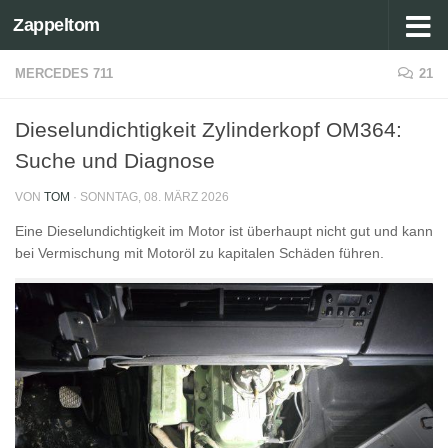
Zappeltom
Zum Inhalt springen
MERCEDES 711
21
Dieselundichtigkeit Zylinderkopf OM364:
Suche und Diagnose
VON
TOM
·
SONNTAG, 08. MÄRZ 2026
Eine Dieselundichtigkeit im Motor ist überhaupt nicht gut und kann
bei Vermischung mit Motoröl zu kapitalen Schäden führen.