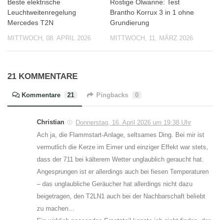
Beste elektrische
Rostige Ölwanne: Test
Leuchtweitenregelung
Brantho Korrux 3 in 1 ohne
Mercedes T2N
Grundierung
MITTWOCH, 08. APRIL 2026
MITTWOCH, 11. MÄRZ 2026
21 KOMMENTARE
Kommentare
21
Pingbacks
0
Christian
Donnerstag, 16. April 2026 um 19:38 Uhr
Ach ja, die Flammstart-Anlage, seltsames Ding. Bei mir ist
vermutlich die Kerze im Eimer und einziger Effekt war stets,
dass der 711 bei kälterem Wetter unglaublich geraucht hat.
Angesprungen ist er allerdings auch bei fiesen Temperaturen
– das unglaubliche Geräucher hat allerdings nicht dazu
beigetragen, den T2LN1 auch bei der Nachbarschaft beliebt
zu machen…