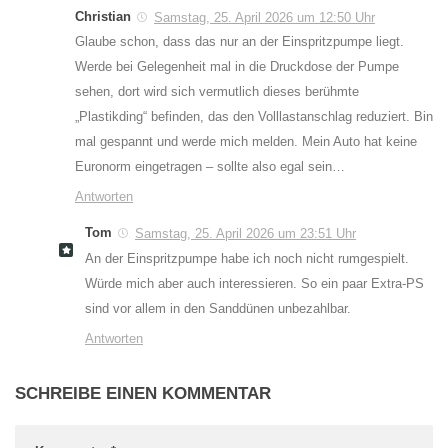
Christian
Samstag, 25. April 2026 um 12:50 Uhr
Glaube schon, dass das nur an der Einspritzpumpe liegt.
Werde bei Gelegenheit mal in die Druckdose der Pumpe
sehen, dort wird sich vermutlich dieses berühmte
„Plastikding“ befinden, das den Volllastanschlag reduziert. Bin
mal gespannt und werde mich melden. Mein Auto hat keine
Euronorm eingetragen – sollte also egal sein…
Antworten
Tom
Samstag, 25. April 2026 um 23:51 Uhr
An der Einspritzpumpe habe ich noch nicht rumgespielt.
Würde mich aber auch interessieren. So ein paar Extra-PS
sind vor allem in den Sanddünen unbezahlbar.
Antworten
SCHREIBE EINEN KOMMENTAR