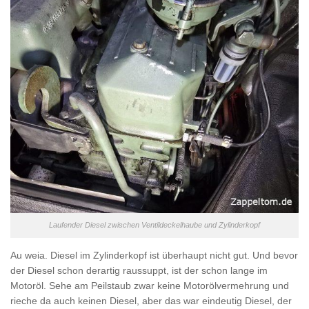
Laufender Diesel zwischen Ventildeckelhaube und Zylinderkopf
Au weia. Diesel im Zylinderkopf ist überhaupt nicht gut. Und bevor
der Diesel schon derartig raussuppt, ist der schon lange im
Motoröl. Sehe am Peilstaub zwar keine Motorölvermehrung und
rieche da auch keinen Diesel, aber das war eindeutig Diesel, der