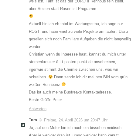
weis ich. Fakt ist das der EURO II Rennbus fein zieht,
aber Reisen statt Rasen ist Programm.
Aktuell bin ich eh total im Wartungsstau, ich sage nur
ROST, und habe viiiel zu viele Projekte am laufen. Dazu
gesellen sich noch Familiäre Aufgaben die nicht langweilig
werden.
Christian wenn du Interesse hast, kannst du mich unter
sternenkreuzer ä t t posteo punkt de anschreiben,
irgenwie stimmt die Chemie zwischen uns, was wir
schreiben.
Dann sende ich dir mal nen Bild vom grün
weißen Rennbenz
Das ist auch meine Busfreaks Kontaktadresse.
Beste Grüße Peter
Antworten
Tom
Freitag, 24. April 2026 um 20:47 Uhr
Ja, auf den Motor bin ich auch ein bisschen neidisch.
Aber je weniger dran ist, umso weniger kann kaputt