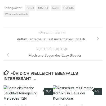
Schlagwörter:
Diesel
MB711D
Motor
OM364A
Werkstatthandbuch
NÄCHSTER BEITRAG
Auftritt Fahrerhaus: Test mit Armaflex und Filz
VORHERIGER BEITRAG
Fluch und Segen des Easy Bleeder
FÜR DICH VIELLEICHT EBENFALLS
INTERESSANT …
0
3