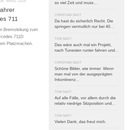
06. MÄRZ 2026
so viel Zeit und muss...
fahrer
CHRISTIAN SAGT:
es 711
Da hast du sicherlich Recht. Die
springen vermutlich nur bei 40...
en Bremsleitung zum
ercedes 711D
TOM SAGT:
kalem Platzmachen.
Das wäre auch mal ein Projekt,
nach Tunesien runter fahren und...
CHRISTIAN SAGT:
Schöne Bilder, wie immer. Wenn
man mal von der ausgeprägten
Inkontinenz...
TOM SAGT:
Auf alle Fälle, vor allem durch die
relativ niedrige Sitzposition und...
TOM SAGT:
Vielen Dank, das freut mich.