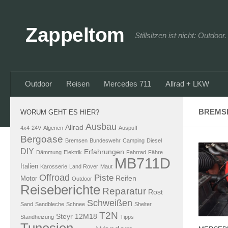
Zum Inhalt springen
Zappeltom
Stillsitzen ist nicht: Outdoo
Outdoor
Reisen
Mercedes 711
Allrad + LKW
BREMS
WORUM GEHT ES HIER?
Ausbau
Allrad
4x4
24V
Algerien
Auspuff
Bergoase
Bremsen
Bundeswehr
Camping
Diesel
DIY
Erfahrungen
Dämmung
Elektrik
Fahrrad
Fähre
MB711D
Italien
Karosserie
Land Rover
Maut
Offroad
Piste
Reifen
Motor
Outdoor
Reiseberichte
Reparatur
Rost
Schweißen
Sand
Sandbleche
Schnee
Shelter
T2N
Steyr 12M18
Standheizung
Tipps