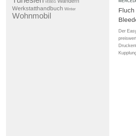
Tunesien
Wandern
MERCEDE
VEBEG
Werkstatthandbuch
Fluch
Winter
Wohnmobil
Bleed
Der Easy
preiswer
Druckent
Kupplung