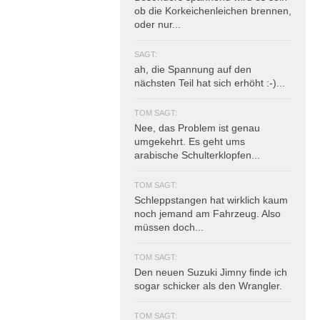
ob die Korkeichenleichen brennen,
oder nur...
SAGT:
ah, die Spannung auf den
nächsten Teil hat sich erhöht :-)...
TOM SAGT:
Nee, das Problem ist genau
umgekehrt. Es geht ums
arabische Schulterklopfen...
TOM SAGT:
Schleppstangen hat wirklich kaum
noch jemand am Fahrzeug. Also
müssen doch...
TOM SAGT:
Den neuen Suzuki Jimny finde ich
sogar schicker als den Wrangler.
TOM SAGT: