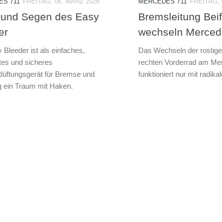
S 711
FREITAG, 06. MÄRZ 2026
MERCEDES 711
FREITAG, 
 und Segen des Easy
Bremsleitung Bei
er
wechseln Merced
 Bleeder ist als einfaches,
Das Wechseln der rostig
tes und sicheres
rechten Vorderrad am M
lüftungsgerät für Bremse und
funktioniert nur mit radi
 ein Traum mit Haken.