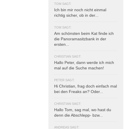
TOM SAGT:
Ich bin mir noch nicht einmal
richtig sicher, ob in der...
TOM SAGT:
Am schönsten beim Kat finde ich
die Panoramasitzbank in der
ersten...
CHRISTIAN SAGT:
Hallo Peter, dann werde ich mich
mal auf die Suche machen!
PETER SAGT:
Hi Christian, frag doch einfach mal
bei den Freaks an? Oder...
CHRISTIAN SAGT:
Hallo Tom, sag mal, wo hast du
denn die Abschlepp- bzw...
ANDREAS SAGT: