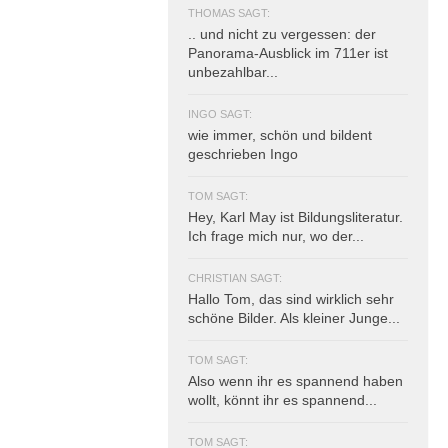
THOMAS SAGT:
.. und nicht zu vergessen: der
Panorama-Ausblick im 711er ist
unbezahlbar...
INGO SAGT:
wie immer, schön und bildent
geschrieben Ingo
TOM SAGT:
Hey, Karl May ist Bildungsliteratur.
Ich frage mich nur, wo der...
CHRISTIAN SAGT:
Hallo Tom, das sind wirklich sehr
schöne Bilder. Als kleiner Junge...
TOM SAGT:
Also wenn ihr es spannend haben
wollt, könnt ihr es spannend...
TOM SAGT: