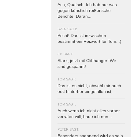
Ach, Quatsch. Ich hab nur was
gegen künstlich reißerische
Berichte. Daran...
SVEN SAGT:
Pscht! Das ist inzwischen
bestimmt ein Reizwort für Tom. :)
611 SAGT:
Stark, jetzt mit Cliffhanger! Wir
sind gespannt!
TOM SAGT:
Das ist es nicht, obwohl mir auch
erst hinterher eingefallen ist,...
TOM SAGT:
Auch wenn ich nicht alles vorher
verraten will, baue ich nun...
PETER SAGT:
Besonders spannend wird es sein