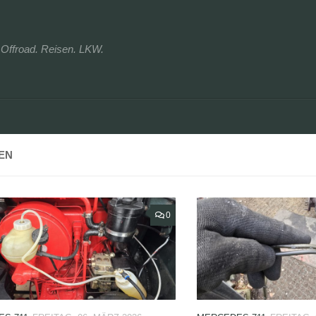
r. Offroad. Reisen. LKW.
EN
0