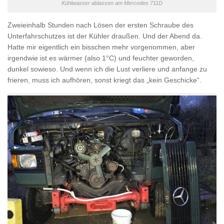
Kühlwasser ablassen am Mercedes 711D
Zweieinhalb Stunden nach Lösen der ersten Schraube des
Unterfahrschutzes ist der Kühler draußen. Und der Abend da.
Hatte mir eigentlich ein bisschen mehr vorgenommen, aber
irgendwie ist es wärmer (also 1°C) und feuchter geworden,
dunkel sowieso. Und wenn ich die Lust verliere und anfange zu
frieren, muss ich aufhören, sonst kriegt das „kein Geschicke“.