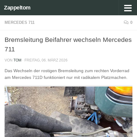
Zappeltom
Zum Inhalt springen
MERCEDES 711
0
Bremsleitung Beifahrer wechseln Mercedes
711
VON
TOM
·
FREITAG, 06. MÄRZ 2026
Das Wechseln der rostigen Bremsleitung zum rechten Vorderrad
am Mercedes 711D funktioniert nur mit radikalem Platzmachen.