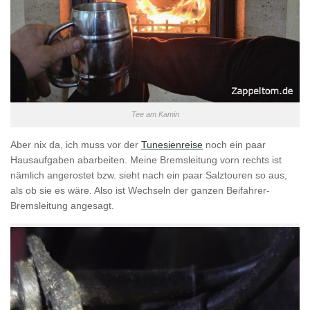
Tee am Kamin
Aber nix da, ich muss vor der
Tunesienreise
noch ein paar
Hausaufgaben abarbeiten. Meine Bremsleitung vorn rechts ist
nämlich angerostet bzw. sieht nach ein paar Salztouren so aus,
als ob sie es wäre. Also ist Wechseln der ganzen Beifahrer-
Bremsleitung angesagt.